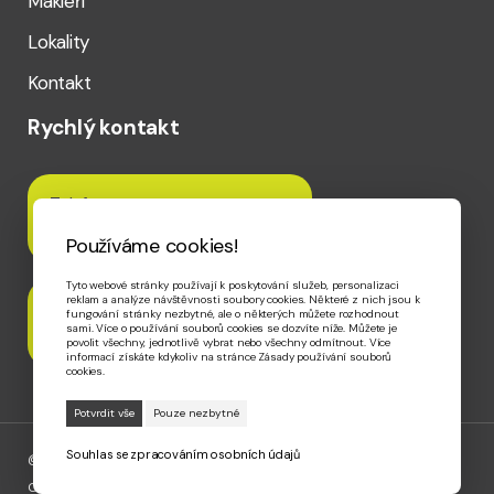
Makléři
Lokality
Kontakt
Rychlý kontakt
Telefon
+420 720 020 656
Používáme cookies!
Tyto webové stránky používají k poskytování služeb, personalizaci
reklam a analýze návštěvnosti soubory cookies. Některé z nich jsou k
Email
fungování stránky nezbytné, ale o některých můžete rozhodnout
info@contentreality.cz
sami. Více o používání souborů cookies se dozvíte níže. Můžete je
povolit všechny, jednotlivě vybrat nebo všechny odmítnout. Více
informací získáte kdykoliv na stránce Zásady používání souborů
cookies.
Souhlas se zpracováním osobních údajů
@ 2026 CONTENT REALITY s.r.o., Web vytvořilo
GRAPA Studio s.r.o.
Obchodní podmínky
|
GDPR
|
Whistleblowing