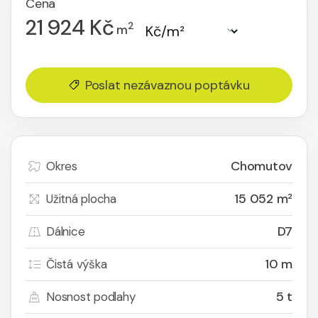
Cena
21 924 Kč
2
m
Poslat nezávaznou poptávku
Chomutov
Okres
15 052 m²
Užitná plocha
D7
Dálnice
10 m
Čistá výška
5 t
Nosnost podlahy