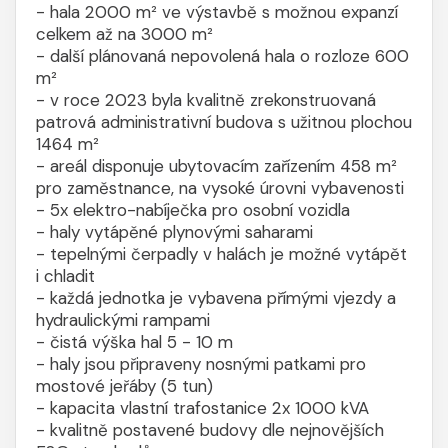
- hala 2000 m² ve výstavbě s možnou expanzí
celkem až na 3000 m²
- další plánovaná nepovolená hala o rozloze 600
m²
- v roce 2023 byla kvalitně zrekonstruovaná
patrová administrativní budova s užitnou plochou
1464 m²
- areál disponuje ubytovacím zařízením 458 m²
pro zaměstnance, na vysoké úrovni vybavenosti
- 5x elektro-nabíječka pro osobní vozidla
- haly vytápěné plynovými saharami
- tepelnými čerpadly v halách je možné vytápět
i chladit
- každá jednotka je vybavena přímými vjezdy a
hydraulickými rampami
- čistá výška hal 5 - 10 m
- haly jsou připraveny nosnými patkami pro
mostové jeřáby (5 tun)
- kapacita vlastní trafostanice 2x 1000 kVA
- kvalitně postavené budovy dle nejnovějších