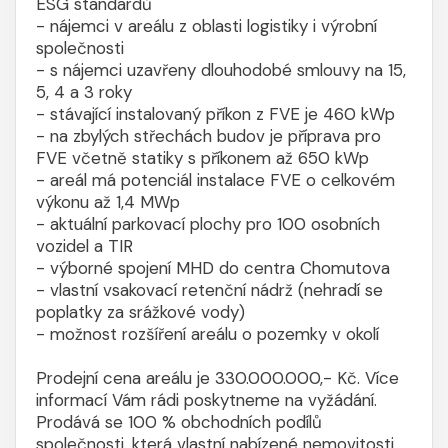
ESG standardů
- nájemci v areálu z oblasti logistiky i výrobní
společnosti
- s nájemci uzavřeny dlouhodobé smlouvy na 15,
5, 4 a 3 roky
- stávající instalovaný příkon z FVE je 460 kWp
- na zbylých střechách budov je příprava pro
FVE včetně statiky s příkonem až 650 kWp
- areál má potenciál instalace FVE o celkovém
výkonu až 1,4 MWp
- aktuální parkovací plochy pro 100 osobních
vozidel a TIR
- výborné spojení MHD do centra Chomutova
- vlastní vsakovací retenční nádrž (nehradí se
poplatky za srážkové vody)
- možnost rozšíření areálu o pozemky v okolí
Prodejní cena areálu je 330.000.000,- Kč. Více
informací Vám rádi poskytneme na vyžádání.
Prodává se 100 % obchodních podílů
společnosti, která vlastní nabízené nemovitosti.