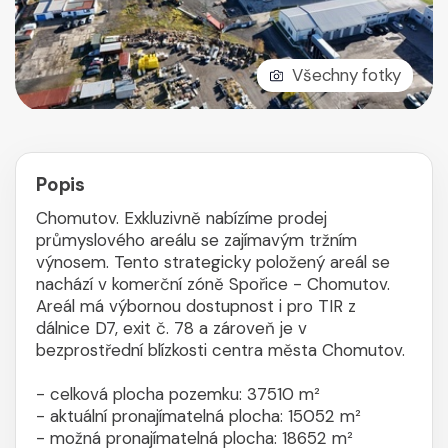
Všechny fotky
Popis
Chomutov. Exkluzivně nabízíme prodej
průmyslového areálu se zajímavým tržním
výnosem. Tento strategicky položený areál se
nachází v komerční zóně Spořice - Chomutov.
Areál má výbornou dostupnost i pro TIR z
dálnice D7, exit č. 78 a zároveň je v
bezprostřední blízkosti centra města Chomutov.
- celková plocha pozemku: 37510 m²
- aktuální pronajímatelná plocha: 15052 m²
- možná pronajímatelná plocha: 18652 m²