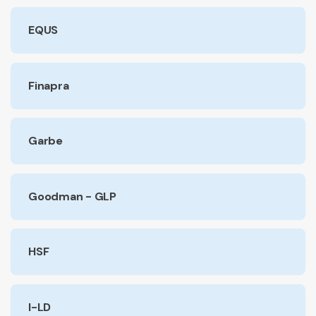
EQUS
Finapra
Garbe
Goodman - GLP
HSF
I-LD