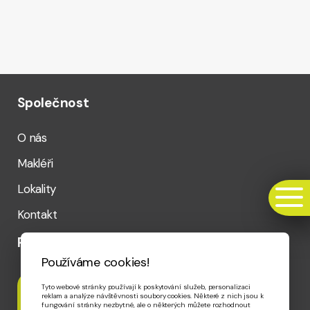
Společnost
O nás
Makléři
Lokality
Kontakt
Rychlý kontakt
Používáme cookies!
Tyto webové stránky používají k poskytování služeb, personalizaci
Telefon
reklam a analýze návštěvnosti soubory cookies. Některé z nich jsou k
+420 720 020 656
fungování stránky nezbytné, ale o některých můžete rozhodnout